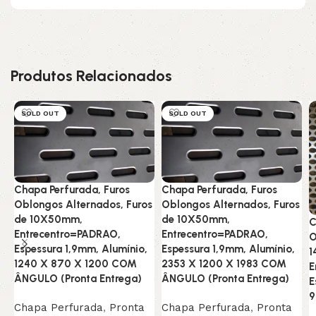
Produtos Relacionados
SOLD OUT
SOLD OUT
Chapa Perfurada, Furos
Chapa Perfurada, Furos
Oblongos Alternados, Furos
Oblongos Alternados, Furos
de 10X50mm,
de 10X50mm,
C
Entrecentro=PADRAO,
Entrecentro=PADRAO,
O
Espessura 1,9mm, Alumínio,
Espessura 1,9mm, Alumínio,
1
1240 X 870 X 1200 COM
2353 X 1200 X 1983 COM
E
ÂNGULO (Pronta Entrega)
ÂNGULO (Pronta Entrega)
E
9
Chapa Perfurada
,
Pronta
Chapa Perfurada
,
Pronta