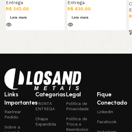
Entrega
Entrega
C
R$
242,00
R$
630,00
E
R
Leia mais
Leia mais
Links
Categorias
Legal
Fique
Importantes
Conectado
PRONTA
Política de
ENTREGA
Privacidade
Rastrear
Linkedin
Pedido
Chapa
Política de
Facebook
Expandida
Troca e
Sobre a
Reembolso
Instagram