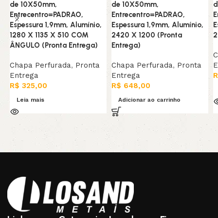
de 10X50mm,
de 10X50mm,
d
Entrecentro=PADRAO,
Entrecentro=PADRAO,
E
Espessura 1,9mm, Alumínio,
Espessura 1,9mm, Alumínio,
E
1280 X 1135 X 510 COM
2420 X 1200 (Pronta
2
ÂNGULO (Pronta Entrega)
Entrega)
C
Chapa Perfurada
,
Pronta
Chapa Perfurada
,
Pronta
E
Entrega
Entrega
R
R$
325,00
R$
648,00
Leia mais
Adicionar ao carrinho