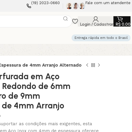
(19) 2023-0660
Fale com um atendente
Login / Cadastrar
R$
0,00
Entrega rápida em todo o Brasil
spessura de 4mm Arranjo Alternado
rfurada em Aço
os Redondo de 6mm
tro de 9mm
a de 4mm Arranjo
o
suportar as condições mais exigentes, esta
 em Aço Inox com 4mm de espessura oferece