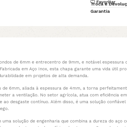
Favoritar
Troca e Devolu
Garantia
ondos de 6mm e entrecentro de 9mm, e notável espessura de
. Fabricada em Aço Inox, esta chapa garante uma vida útil 
urabilidade em projetos de alta demanda.
s de 6mm, aliada à espessura de 4mm, a torna perfeitament
eter a ventilação. No setor agrícola, atua com eficiência e
e ao desgaste contínuo. Além disso, é uma solução confiável 
ego.
 uma solução de engenharia que combina a dureza do aço co