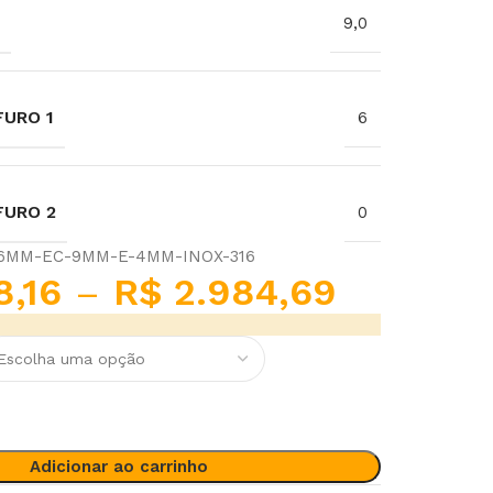
9,0
URO 1
6
FURO 2
0
-6MM-EC-9MM-E-4MM-INOX-316
8,16
–
R$
2.984,69
Adicionar ao carrinho