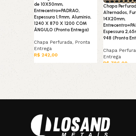
de 10X50mm,
Chapa Perfurad
Entrecentro=PADRAO,
Alternados, Fu
Espessura 1,9mm, Alumínio,
14X20mm,
1240 X 870 X 1200 COM
Entrecentro=P
ÂNGULO (Pronta Entrega)
Espessura 2,6
948 (Pronta En
Chapa Perfurada
,
Pronta
Entrega
Chapa Perfur
R$
242,00
Entrega
R$
786,00
Leia mais
Adicionar ao ca