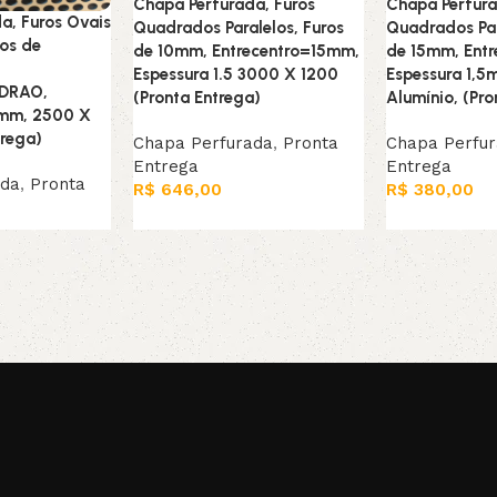
Chapa Perfurada, Furos
Chapa Perfura
a, Furos Ovais
Quadrados Paralelos, Furos
Quadrados Par
ros de
de 10mm, Entrecentro=15mm,
de 15mm, Ent
Espessura 1.5 3000 X 1200
Espessura 1,
ADRAO,
(Pronta Entrega)
Alumínio, (Pro
5mm, 2500 X
trega)
Chapa Perfurada
,
Pronta
Chapa Perfu
Entrega
Entrega
ada
,
Pronta
R$
646,00
R$
380,00
Leia mais
Adicionar ao c
rrinho