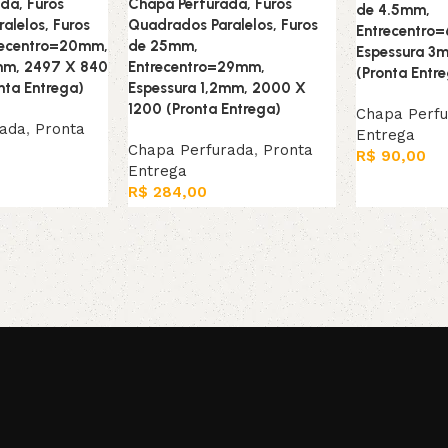
da, Furos
Chapa Perfurada, Furos
de 4.5mm,
alelos, Furos
Quadrados Paralelos, Furos
Entrecentro
recentro=20mm,
de 25mm,
Espessura 3
5mm, 2497 X 840
Entrecentro=29mm,
(Pronta Entr
nta Entrega)
Espessura 1,2mm, 2000 X
1200 (Pronta Entrega)
Chapa Perf
rada
,
Pronta
Entrega
Chapa Perfurada
,
Pronta
R$
90,00
Entrega
Adicionar ao
R$
284,00
arrinho
Adicionar ao carrinho