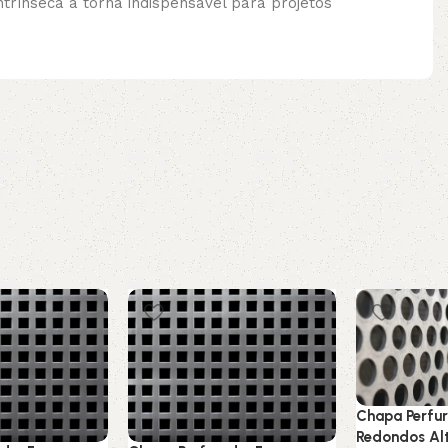
trínseca a torna indispensável para projetos
Chapa Perfur
Redondos Alt