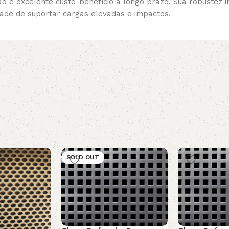
e excelente custo-benefício a longo prazo. Sua robustez in
ade de suportar cargas elevadas e impactos.
SOLD OUT