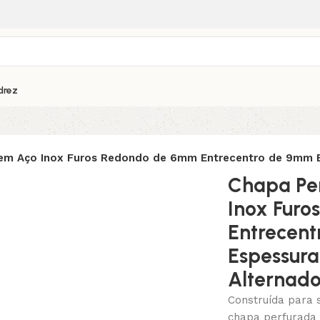
drez
em Aço Inox Furos Redondo de 6mm Entrecentro de 9mm E
Chapa Pe
Inox Fur
Entrecen
Espessur
Alternad
Construída para 
chapa perfurada