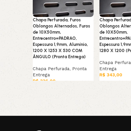
Chapa Perfurada, Furos
Chapa Perfurad
Oblongos Alternados, Furos
Oblongos Alter
de 10X50mm,
de 10X50mm,
Entrecentro=PADRAO,
Entrecentro=P
Espessura 1,9mm, Alumínio,
Espessura 1,9m
1200 X 1253 X 530 COM
1280 X 1200 (P
ÂNGULO (Pronta Entrega)
Chapa Perfur
Chapa Perfurada
,
Pronta
Entrega
Entrega
R$
343,00
R$
336,00
Leia mais
Leia mais