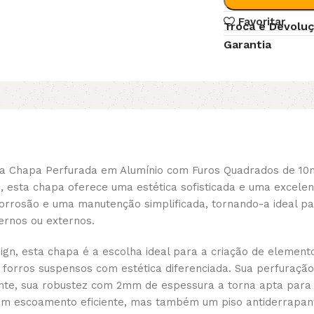
Favoritar
Troca e Devolu
Garantia
r da Chapa Perfurada em Alumínio com Furos Quadrados de 
esta chapa oferece uma estética sofisticada e uma excelent
corrosão e uma manutenção simplificada, tornando-a ideal p
ernos ou externos.
ign, esta chapa é a escolha ideal para a criação de element
e forros suspensos com estética diferenciada. Sua perfuraç
mente, sua robustez com 2mm de espessura a torna apta par
um escoamento eficiente, mas também um piso antiderrapant