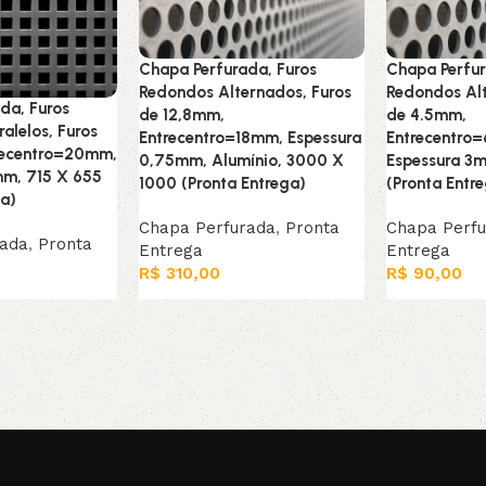
Chapa Perfurada, Furos
Chapa Perfur
Redondos Alternados, Furos
Redondos Alt
da, Furos
de 12,8mm,
de 4.5mm,
alelos, Furos
Entrecentro=18mm, Espessura
Entrecentro
recentro=20mm,
0,75mm, Alumínio, 3000 X
Espessura 3
mm, 715 X 655
1000 (Pronta Entrega)
(Pronta Entr
ga)
Chapa Perfurada
,
Pronta
Chapa Perf
rada
,
Pronta
Entrega
Entrega
R$
310,00
R$
90,00
Adicionar ao carrinho
Adicionar ao
arrinho