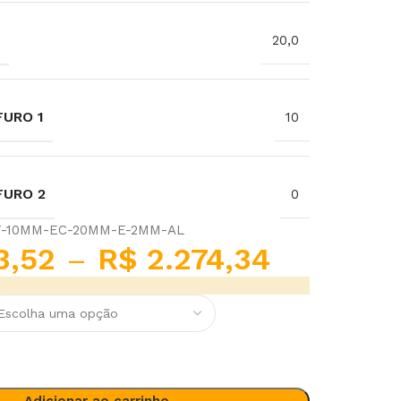
20,0
URO 1
10
FURO 2
0
T-10MM-EC-20MM-E-2MM-AL
3,52
–
R$
2.274,34