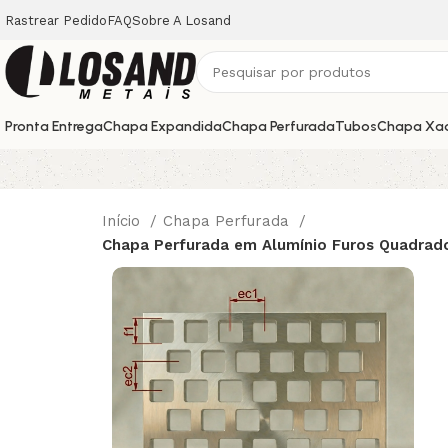
Rastrear Pedido
FAQ
Sobre A Losand
Pronta Entrega
Chapa Expandida
Chapa Perfurada
Tubos
Chapa Xa
Início
Chapa Perfurada
Chapa Perfurada em Alumínio Furos Quadrad