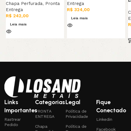
E
Chapa Perfurada
,
Pronta
Entrega
Entrega
R$
324,00
C
R$
242,00
E
Leia mais
R
Leia mais
Links
Categorias
Legal
Fique
Importantes
Conectado
PRONTA
Política de
ENTREGA
Privacidade
Rastrear
Linkedin
Pedido
Chapa
Política de
Facebook