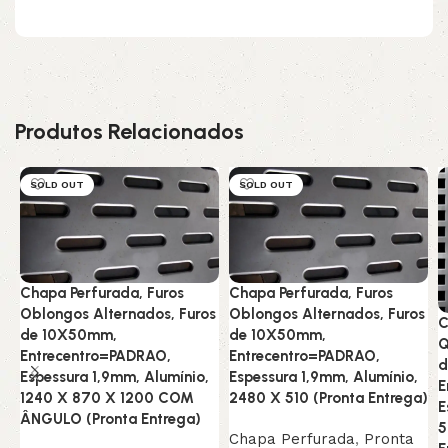
Produtos Relacionados
SOLD OUT
SOLD OUT
Chapa Perfurada, Furos
Chapa Perfurada, Furos
Oblongos Alternados, Furos
Oblongos Alternados, Furos
C
de 10X50mm,
de 10X50mm,
Q
Entrecentro=PADRAO,
Entrecentro=PADRAO,
d
Espessura 1,9mm, Alumínio,
Espessura 1,9mm, Alumínio,
E
1240 X 870 X 1200 COM
2480 X 510 (Pronta Entrega)
E
ÂNGULO (Pronta Entrega)
5
Chapa Perfurada
,
Pronta