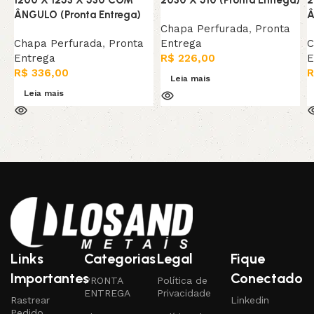
ÂNGULO (Pronta Entrega)
Â
Chapa Perfurada
,
Pronta
Chapa Perfurada
,
Pronta
Entrega
C
Entrega
R$
226,00
E
R$
336,00
R
Leia mais
Leia mais
Links
Categorias
Legal
Fique
Importantes
Conectado
PRONTA
Política de
ENTREGA
Privacidade
Rastrear
Linkedin
Pedido