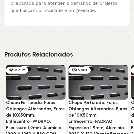
preparada para atender a demanda de projetos
que buscam praticidade e longevidade.
Produtos Relacionados
SOLD OUT
SOLD OUT
Chapa Perfurada, Furos
Chapa Perfurada, Furos
C
Oblongos Alternados, Furos
Oblongos Alternados, Furos
O
de 10X50mm,
de 10X50mm,
d
Entrecentro=PADRAO,
Entrecentro=PADRAO,
E
Espessura 1,9mm, Alumínio,
Espessura 1,9mm, Alumínio,
E
1200 X 1253 X 530 COM
2030 X 510 (Pronta Entrega)
2