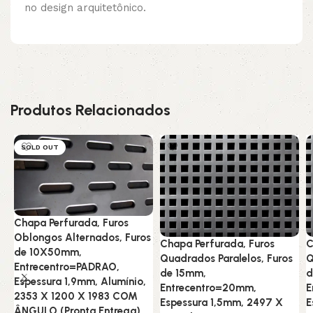
no design arquitetônico.
Produtos Relacionados
SOLD OUT
Chapa Perfurada, Furos
Oblongos Alternados, Furos
Chapa Perfurada, Furos
C
de 10X50mm,
Quadrados Paralelos, Furos
Q
Entrecentro=PADRAO,
de 15mm,
d
Espessura 1,9mm, Alumínio,
Entrecentro=20mm,
E
2353 X 1200 X 1983 COM
Espessura 1,5mm, 2497 X
E
ÂNGULO (Pronta Entrega)