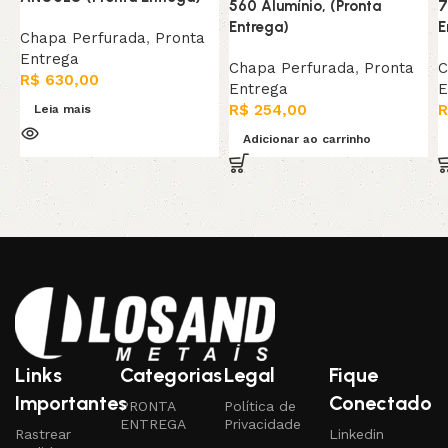
560 Alumínio, (Pronta
7
Entrega)
E
Chapa Perfurada
,
Pronta
Entrega
Chapa Perfurada
,
Pronta
C
R$
630,00
Entrega
E
R$
254,00
R
Leia mais
Adicionar ao carrinho
Links
Categorias
Legal
Fique
Importantes
Conectado
PRONTA
Política de
ENTREGA
Privacidade
Rastrear
Linkedin