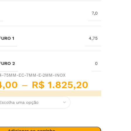
7,0
URO 1
4,75
FURO 2
0
-4-75MM-EC-7MM-E-2MM-INOX
4,00
–
R$
1.825,20