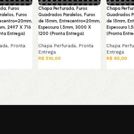
da, Furos
Chapa Perfurada, Furos
Chapa Perfur
alelos, Furos
Quadrados Paralelos, Furos
Quadrados Pa
recentro=20mm,
de 15mm, Entrecentro=20mm,
de 15mm, En
mm, 2497 X 716
Espessura 1,5mm, 3000 X
Espessura 1,
nta Entrega)
1200 (Pronta Entrega)
(Pronta Entr
rada
,
Pronta
Chapa Perfurada
,
Pronta
Chapa Perf
Entrega
Entrega
R$
510,00
R$
85,00
arrinho
Leia mais
Adicionar ao