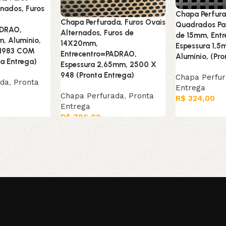
nados, Furos
Chapa Perfura
Chapa Perfurada, Furos Ovais
Quadrados Par
ADRAO,
Alternados, Furos de
de 15mm, Ent
m, Alumínio,
14X20mm,
Espessura 1,5
 1983 COM
Entrecentro=PADRAO,
Alumínio, (Pro
a Entrega)
Espessura 2,65mm, 2500 X
948 (Pronta Entrega)
Chapa Perfu
ada
,
Pronta
Entrega
Chapa Perfurada
,
Pronta
R$
324,00
Entrega
Adicionar ao c
R$
786,00
Adicionar ao carrinho