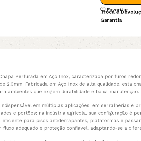
Favoritar
Troca e Devolu
Garantia
 Chapa Perfurada em Aço Inox, caracterizada por furos red
de 2.0mm. Fabricada em Aço Inox de alta qualidade, esta cha
para ambientes que exigem durabilidade e baixa manutenção.
 indispensável em múltiplas aplicações: em serralherias e p
ades e portões; na indústria agrícola, sua configuração é pe
lha eficiente para pisos antiderrapantes, plataformas e pas
um fluxo adequado e proteção confiável, adaptando-se a dife