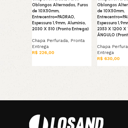
Oblongos Alternados, Furos
Oblongos Alter
de 10X50mm,
de 10X50mm,
Entrecentro=PADRAO,
Entrecentro=P
Espessura 1,9mm, Alumínio,
Espessura 1,9m
2030 X 510 (Pronta Entrega)
2353 X 1200 X
ÂNGULO (Pront
Chapa Perfurada
,
Pronta
Entrega
Chapa Perfur
R$
226,00
Entrega
R$
630,00
Leia mais
Leia mais