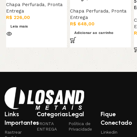
5
Chapa Perfurada
,
Pronta
E
Entrega
Chapa Perfurada
,
Pronta
R$
226,00
Entrega
C
R$
648,00
E
Leia mais
R
Adicionar ao carrinho
Links
Categorias
Legal
Fique
Importantes
Conectado
PRONTA
Política de
ENTREGA
Privacidade
Rastrear
Linkedin