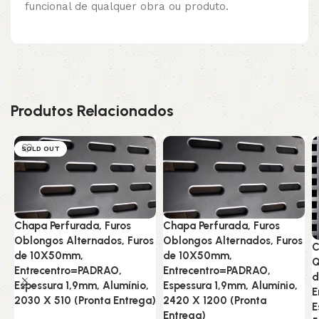
funcional de qualquer obra ou produto.
Produtos Relacionados
SOLD OUT
Chapa Perfurada, Furos
Chapa Perfurada, Furos
Oblongos Alternados, Furos
Oblongos Alternados, Furos
C
de 10X50mm,
de 10X50mm,
Q
Entrecentro=PADRAO,
Entrecentro=PADRAO,
d
Espessura 1,9mm, Alumínio,
Espessura 1,9mm, Alumínio,
E
2030 X 510 (Pronta Entrega)
2420 X 1200 (Pronta
E
Entrega)