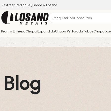
Rastrear Pedido
FAQ
Sobre A Losand
Pronta Entrega
Chapa Expandida
Chapa Perfurada
Tubos
Chapa Xa
Blog