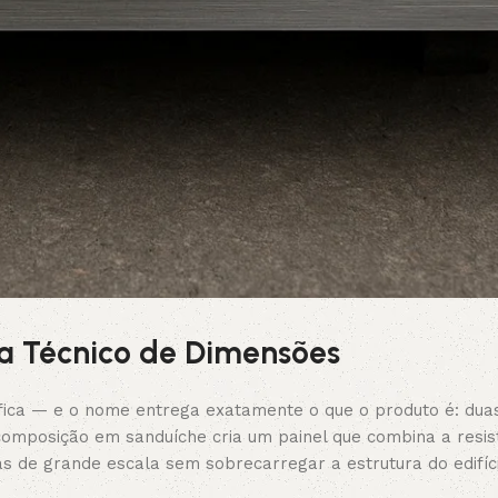
 Técnico de Dimensões
ifica — e o nome entrega exatamente o que o produto é: dua
composição em sanduíche cria um painel que combina a resis
 de grande escala sem sobrecarregar a estrutura do edifíci