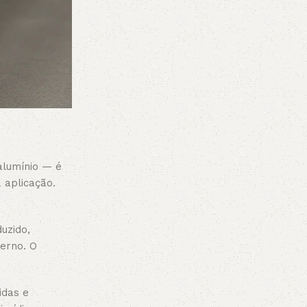
alumínio — é
 aplicação.
uzido,
erno. O
idas e