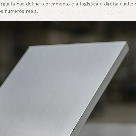
rgunta que define o orçamento e a logística é direta: qual 
s números reais.