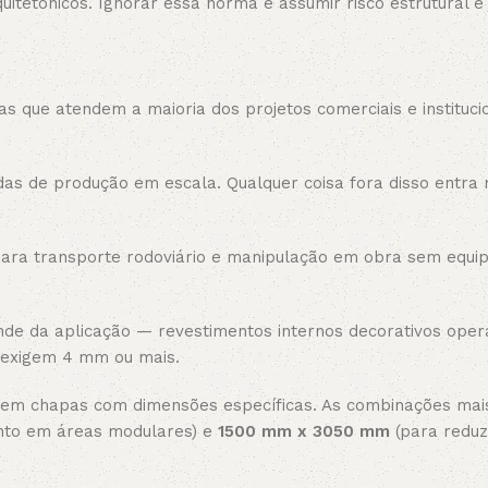
tetônicos. Ignorar essa norma é assumir risco estrutural e j
 que atendem a maioria dos projetos comerciais e institucio
s de produção em escala. Qualquer coisa fora disso entra 
 para transporte rodoviário e manipulação em obra sem equ
de da aplicação — revestimentos internos decorativos op
 exigem 4 mm ou mais.
ecem chapas com dimensões específicas. As combinações ma
nto em áreas modulares) e
1500 mm x 3050 mm
(para reduz