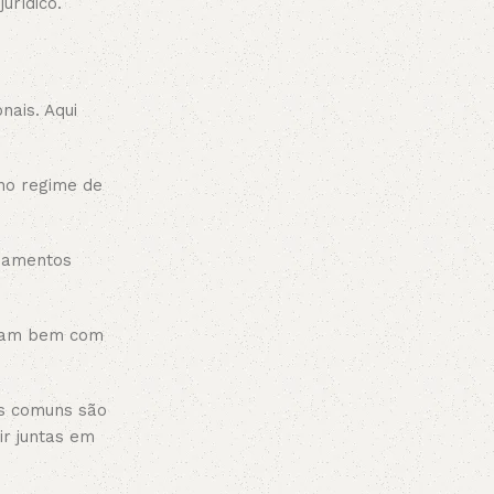
urídico.
nais. Aqui
no regime de
ipamentos
eram bem com
is comuns são
ir juntas em