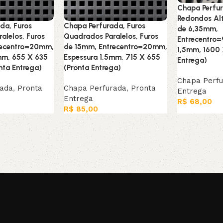
Chapa Perfur
Redondos Alt
da, Furos
Chapa Perfurada, Furos
de 6,35mm,
alelos, Furos
Quadrados Paralelos, Furos
Entrecentro
recentro=20mm,
de 15mm, Entrecentro=20mm,
1,5mm, 1600 
mm, 655 X 635
Espessura 1,5mm, 715 X 655
Entrega)
nta Entrega)
(Pronta Entrega)
Chapa Perf
rada
,
Pronta
Chapa Perfurada
,
Pronta
Entrega
Entrega
R$
68,00
R$
85,00
Adicionar ao
arrinho
Adicionar ao carrinho