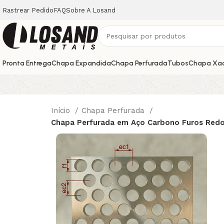
Rastrear Pedido
FAQ
Sobre A Losand
Pronta Entrega
Chapa Expandida
Chapa Perfurada
Tubos
Chapa Xa
Início
Chapa Perfurada
Chapa Perfurada em Aço Carbono Furos Red