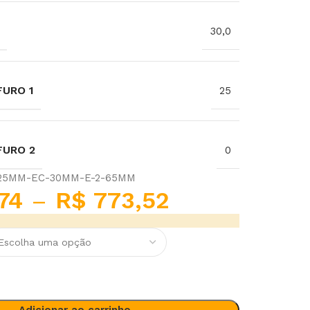
30,0
URO 1
25
FURO 2
0
-25MM-EC-30MM-E-2-65MM
74
–
R$
773,52