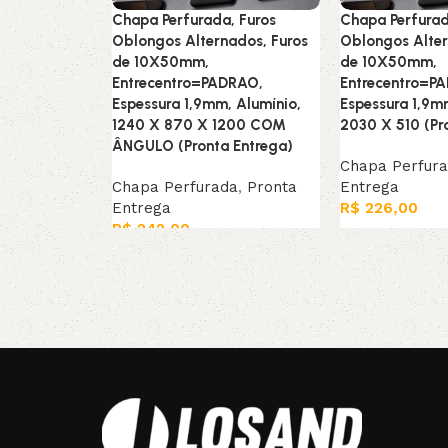
Chapa Perfurada, Furos
Chapa Perfurad
Oblongos Alternados, Furos
Oblongos Alter
de 10X50mm,
de 10X50mm,
Entrecentro=PADRAO,
Entrecentro=P
Espessura 1,9mm, Alumínio,
Espessura 1,9m
1240 X 870 X 1200 COM
2030 X 510 (Pr
ÂNGULO (Pronta Entrega)
Chapa Perfur
Chapa Perfurada
,
Pronta
Entrega
Entrega
R$
226,00
R$
242,00
Leia mais
Leia mais