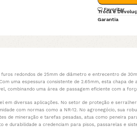
Favoritar
Troca e Devolu
Garantia
furos redondos de 25mm de diâmetro e entrecentro de 30mm
. Com uma espessura consistente de 2.65mm, esta chapa de a
ável, combinando uma área de passagem eficiente com a força
vel em diversas aplicações. No setor de proteção e serralher
midade com normas como a NR-12. No agronegócio, sua robu
es de mineração e tarefas pesadas, atua como peneira para m
to e durabilidade a credenciam para pisos, passarelas e s